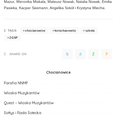
Mazur, Weronika Miskala, Mateusz Nowak, Natalia Nowak, Emilia
Pasieka, Kacper Seemann, Angelika Sokół i Krystyna Wiecha.
chocianowice
kotschanowitz
szkoła
TAGS:
ZGSP
SHARE ON
Chocianowice
Parafia NNMP
Wioska Muzykantów
Quest – Wioska Muzykantów
Sołtys i Rada Sołecka