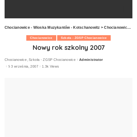
Chocianowice - Wioska Muzykantów - Kotschanowitz
>
Chocianowice
>
N
Chocianowice
Szkoła - ZGSP Chocianowice
Nowy rok szkolny 2007
Chocianowice
Szkoła - ZGSP Chocianowice
Administrator
Posted
by
3 września, 2007
1.3k Views