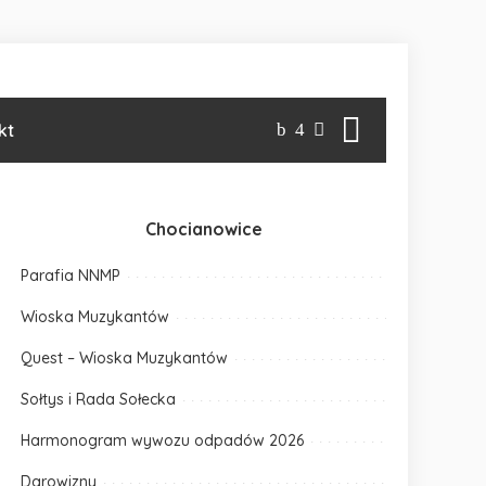
kt
Chocianowice
Parafia NNMP
Wioska Muzykantów
Quest – Wioska Muzykantów
Sołtys i Rada Sołecka
Harmonogram wywozu odpadów 2026
Darowizny