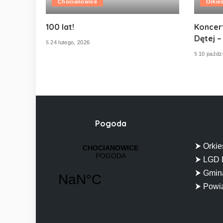
Chocianowice
Orkie
100 lat!
Koncer
Dętej –
24 lutego, 2026
10 paździ
Pogoda
⮞ Orkie
⮞ LGD 
⮞ Gmina
⮞ Powia