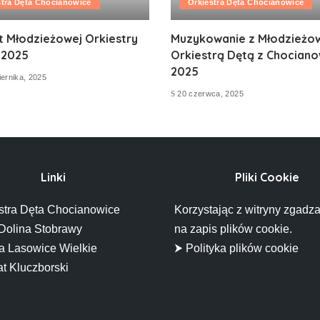
stra Dęta Chocianowice
Orkiestra Dęta Chocianowice
t Młodzieżowej Orkiestry
Muzykowanie z Młodzieżo
 2025
Orkiestrą Dętą z Chociano
2025
ernika, 2025
20 czerwca, 2025
Linki
Pliki Cookie
stra Dęta Chocianowice
Korzystając z witryny zgadza
Dolina Stobrawy
na zapis plików cookie.
 Lasowice Wielkie
⮞ Polityka plików cookie
t Kluczborski