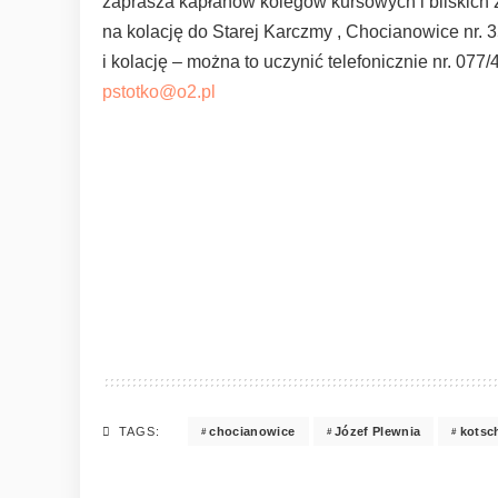
zaprasza kapłanów kolegów kursowych i bliskich 
na kolację do Starej Karczmy , Chocianowice nr.
i kolację – można to uczynić telefonicznie nr. 077
pstotko@o2.pl
chocianowice
Józef Plewnia
kotsc
TAGS: