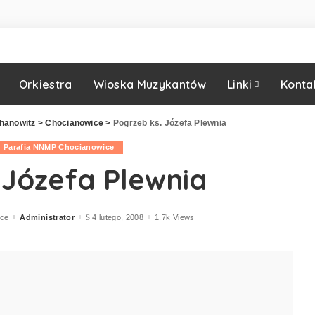
Orkiestra
Wioska Muzykantów
Linki
Konta
hanowitz
>
Chocianowice
>
Pogrzeb ks. Józefa Plewnia
Parafia NNMP Chocianowice
 Józefa Plewnia
ice
Administrator
4 lutego, 2008
1.7k Views
Posted
by