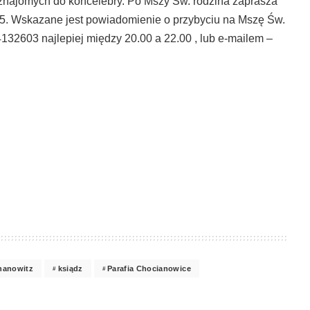
znajomych do koncelebry. Po Mszy Sw. rodzina zaprasza
 35. Wskazane jest powiadomienie o przybyciu na Mszę Św.
/4132603 najlepiej między 20.00 a 22.00 , lub e-mailem –
hanowitz
ksiądz
Parafia Chocianowice