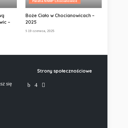
Parafia NNMP Chocianowice
wą
Boże Ciało w Chocianowicach –
wic –
2025
19 czerwca, 2025
Strony społecznościowe
sz się