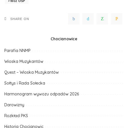
Wóz OSP
SHARE ON
Chocianowice
Parafia NNMP
Wioska Muzykantów
Quest – Wioska Muzykantów
Sołtys i Rada Sołecka
Harmonogram wywozu odpadów 2026
Darowizny
Rozkład PKS
Historia Chocianowic