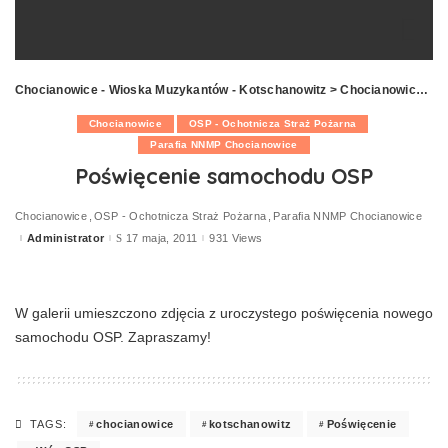
Chocianowice - Wioska Muzykantów - Kotschanowitz
>
Chocianowice
>
P
Chocianowice
OSP - Ochotnicza Straż Pożarna
Parafia NNMP Chocianowice
Poświęcenie samochodu OSP
Chocianowice
OSP - Ochotnicza Straż Pożarna
Parafia NNMP Chocianowice
Administrator
17 maja, 2011
931 Views
Posted
by
W galerii umieszczono zdjęcia z uroczystego poświęcenia nowego
samochodu OSP. Zapraszamy!
chocianowice
kotschanowitz
Poświęcenie
TAGS: