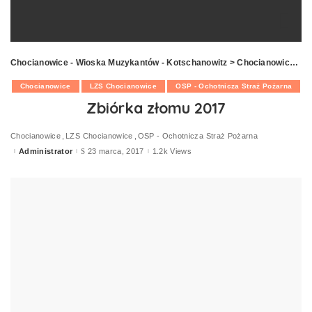
Chocianowice - Wioska Muzykantów - Kotschanowitz
>
Chocianowice
>
Z
Chocianowice
LZS Chocianowice
OSP - Ochotnicza Straż Pożarna
Zbiórka złomu 2017
Chocianowice
LZS Chocianowice
OSP - Ochotnicza Straż Pożarna
Administrator
23 marca, 2017
1.2k Views
Posted
by