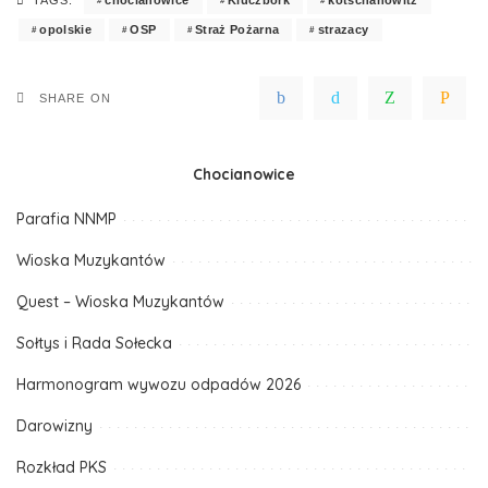
TAGS:
opolskie
OSP
Straż Pożarna
strazacy
SHARE ON
Chocianowice
Parafia NNMP
Wioska Muzykantów
Quest – Wioska Muzykantów
Sołtys i Rada Sołecka
Harmonogram wywozu odpadów 2026
Darowizny
Rozkład PKS