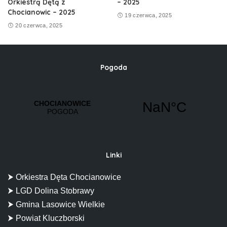
Orkiestrą Dętą z
– 2025
Chocianowic – 2025
19 czerwca, 2025
20 czerwca, 2025
Pogoda
Linki
⮞ Orkiestra Dęta Chocianowice
⮞ LGD Dolina Stobrawy
⮞ Gmina Lasowice Wielkie
⮞ Powiat Kluczborski