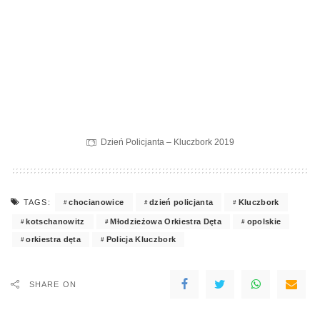
Dzień Policjanta – Kluczbork 2019
chocianowice
dzień policjanta
Kluczbork
TAGS:
kotschanowitz
Młodzieżowa Orkiestra Dęta
opolskie
orkiestra dęta
Policja Kluczbork
SHARE ON