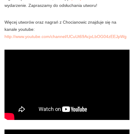
wydarzenie. Zapraszamy do odsłuchania utworu!
Więcej utworów oraz nagrań z Chocianowic znajduje się na
kanale youtube:
http://www.youtube.com/channel/UCuUt69AcjxLbOG04zEEJpWg