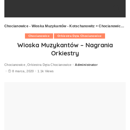
Chocianowice - Wioska Muzykantów - Kotschanowitz
>
Chocianowice
>
W
Chocianowice
Orkiestra Dęta Chocianowice
Wioska Muzykantów – Nagrania
Orkiestry
Chocianowice
Orkiestra Dęta Chocianowice
Administrator
Posted
by
8 marca, 2020
1.1k Views