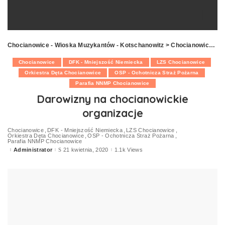
Chocianowice - Wioska Muzykantów - Kotschanowitz
>
Chocianowice
>
D
Chocianowice
DFK - Mniejszość Niemiecka
LZS Chocianowice
Orkiestra Dęta Chocianowice
OSP - Ochotnicza Straż Pożarna
Parafia NNMP Chocianowice
Darowizny na chocianowickie
organizacje
Chocianowice
DFK - Mniejszość Niemiecka
LZS Chocianowice
Orkiestra Dęta Chocianowice
OSP - Ochotnicza Straż Pożarna
Parafia NNMP Chocianowice
Administrator
21 kwietnia, 2020
1.1k Views
Posted
by