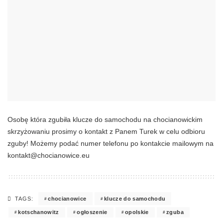
Osobę która zgubiła klucze do samochodu na chocianowickim
skrzyżowaniu prosimy o kontakt z Panem Turek w celu odbioru
zguby! Możemy podać numer telefonu po kontakcie mailowym na
kontakt@chocianowice.eu
chocianowice
klucze do samochodu
TAGS:
kotschanowitz
ogłoszenie
opolskie
zguba