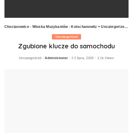
Chocianowice - Wioska Muzykantów - Kotschanowitz
>
Uncategorized
>
Z
Uncategorized
Zgubione klucze do samochodu
Uncategorized
Administrator
2 lipca, 2020
1.1k Views
Posted
by