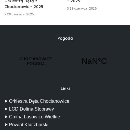
Orkiestrą Dętą z
– 2025
Chocianowic – 2025
19 czerwca, 2025
20 czerwca, 2025
Pogoda
Linki
⮞ Orkiestra Dęta Chocianowice
⮞ LGD Dolina Stobrawy
⮞ Gmina Lasowice Wielkie
⮞ Powiat Kluczborski