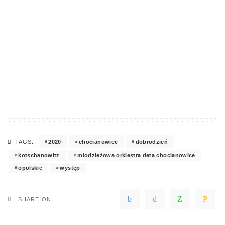
2020
chocianowice
dobrodzień
TAGS:
kotschanowitz
młodzieżowa orkiestra dęta chocianowice
opolskie
występ
SHARE ON