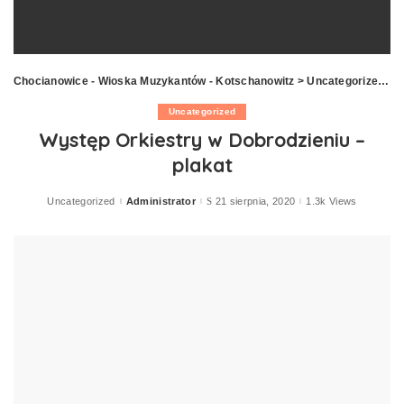
Chocianowice - Wioska Muzykantów - Kotschanowitz
>
Uncategorized
>
W
Uncategorized
Występ Orkiestry w Dobrodzieniu –
plakat
Uncategorized
Administrator
21 sierpnia, 2020
1.3k Views
Posted
by