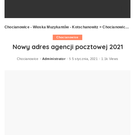
Chocianowice - Wioska Muzykantów - Kotschanowitz
>
Chocianowice
>
N
Chocianowice
Nowy adres agencji pocztowej 2021
Chocianowice
Administrator
5 stycznia, 2021
1.1k Views
Posted
by