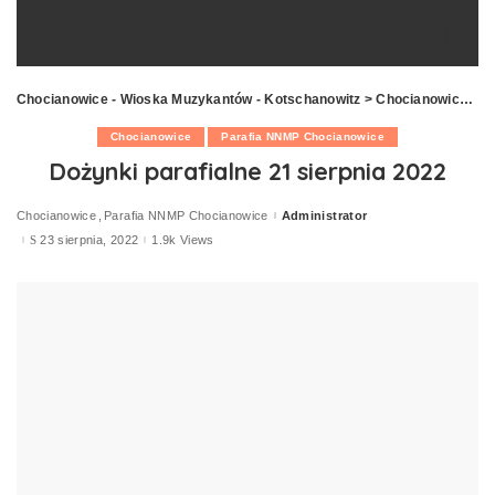
Chocianowice - Wioska Muzykantów - Kotschanowitz
>
Chocianowice
>
D
Chocianowice
Parafia NNMP Chocianowice
Dożynki parafialne 21 sierpnia 2022
Chocianowice
Parafia NNMP Chocianowice
Administrator
Posted
by
23 sierpnia, 2022
1.9k Views