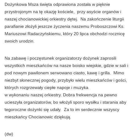
Dożynkowa Msza święta odprawiona została w pięknie
przystrojonym na tę okazję kościele, przy asyście organów i
naszej chocianowickiej orkiestry dętej. Na zakończenie liturgii
parafianie złożyli jeszcze życzenia naszemu Proboszczowi Ks.
Mariuszowi Radaczyńskiemu, który 20 lipca obchodzi rocznicę
swoich urodzin.
Na zabawę i poczęstunek organizatorzy dożynek zaprosili
wszystkich mieszkańców na nasze boisko wiejskie, gdzie w sali i
pod nowym pawilonem serwowano ciasto, kawę i grilla. Mimo
niezbyt słonecznej pogody, przybyło wielu mieszkańców i gości,
których rozgrzewały ciepłe napoje i muzyka
w wykonaniu naszej orkiestry. Dobra frekwencja na pewno
ucieszyła organizatorów, bo włożyli sporo wysiłku i starania aby
tegoroczne dożynki się udały. Za to im serdecznie wszyscy
mieszkańcy Chocianowic dziękują.
(dw)