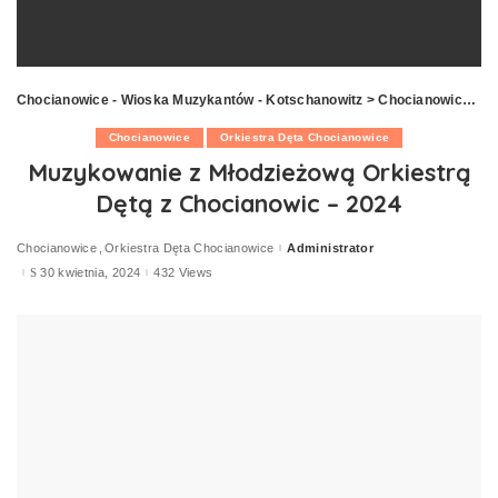
Chocianowice - Wioska Muzykantów - Kotschanowitz
>
Chocianowice
>
M
Chocianowice
Orkiestra Dęta Chocianowice
Muzykowanie z Młodzieżową Orkiestrą
Dętą z Chocianowic – 2024
Chocianowice
Orkiestra Dęta Chocianowice
Administrator
Posted
by
30 kwietnia, 2024
432 Views