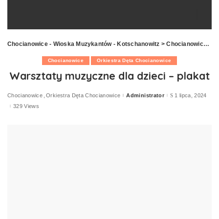
Chocianowice - Wioska Muzykantów - Kotschanowitz
>
Chocianowice
>
W
Chocianowice
Orkiestra Dęta Chocianowice
Warsztaty muzyczne dla dzieci – plakat
Chocianowice
Orkiestra Dęta Chocianowice
Administrator
1 lipca, 2024
Posted
by
329 Views