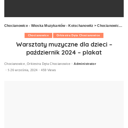
Chocianowice - Wioska Muzykantów - Kotschanowitz
>
Chocianowice
>
W
Chocianowice
Orkiestra Dęta Chocianowice
Warsztaty muzyczne dla dzieci –
październik 2024 – plakat
Chocianowice
Orkiestra Dęta Chocianowice
Administrator
Posted
by
26 września, 2024
459 Views