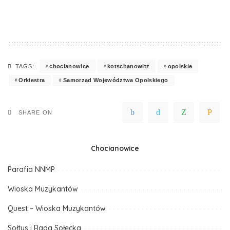
chocianowice
kotschanowitz
opolskie
TAGS:
Orkiestra
Samorząd Województwa Opolskiego
SHARE ON
Chocianowice
Parafia NNMP
Wioska Muzykantów
Quest – Wioska Muzykantów
Sołtys i Rada Sołecka