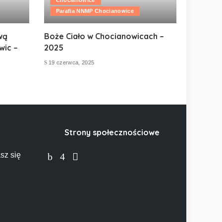
Parafia NNMP Chocianowice
wą
Boże Ciało w Chocianowicach –
wic –
2025
19 czerwca, 2025
Strony społecznościowe
sz się