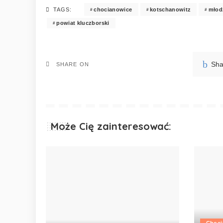
chocianowice
kotschanowitz
młod
TAGS:
powiat kluczborski
Sha
SHARE ON
Może Cię zainteresować:
Choci