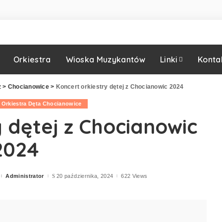
Orkiestra
Wioska Muzykantów
Linki
Konta
z
>
Chocianowice
>
Koncert orkiestry dętej z Chocianowic 2024
Orkiestra Dęta Chocianowice
y dętej z Chocianowic
2024
Administrator
20 października, 2024
622 Views
Posted
by