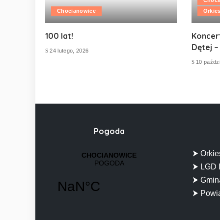
Chocianowice
Orkie
100 lat!
Koncer
Dętej –
24 lutego, 2026
10 paździ
Pogoda
⮞ Orkie
⮞ LGD 
⮞ Gmina
⮞ Powia