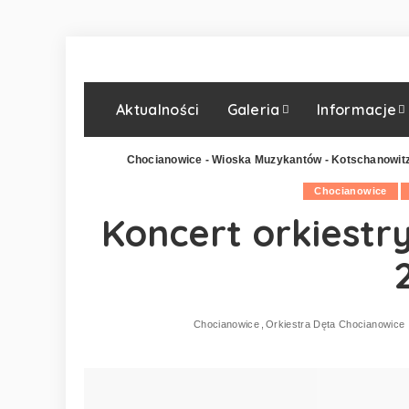
Aktualności
Galeria
Informacje
Chocianowice - Wioska Muzykantów - Kotschanowit
Chocianowice
Koncert orkiestr
Chocianowice
Orkiestra Dęta Chocianowice