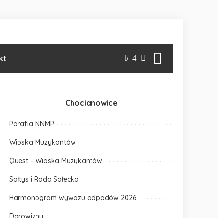
kt
Chocianowice
Parafia NNMP
Wioska Muzykantów
Quest – Wioska Muzykantów
Sołtys i Rada Sołecka
Harmonogram wywozu odpadów 2026
Darowizny