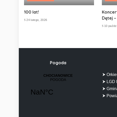
100 lat!
Koncer
Dętej –
24 lutego, 2026
10 paździ
Pogoda
⮞ Orkie
⮞ LGD 
⮞ Gmina
⮞ Powia