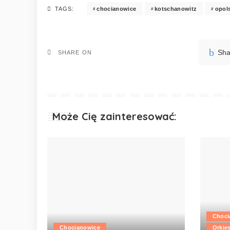
chocianowice
kotschanowitz
opol
TAGS:
Sha
SHARE ON
Może Cię zainteresować:
Choci
Chocianowice
Orkie