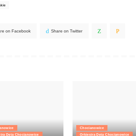
skie
re on Facebook
Share on Twitter
anowice
Chocianowice
stra Dęta Chocianowice
Orkiestra Dęta Chocianowice