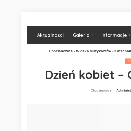
Aktualności
Galeria
Informacje
Chocianowice - Wioska Muzykantów - Kotschan
C
Dzień kobiet –
Chocianowice
Administ
Posted
by