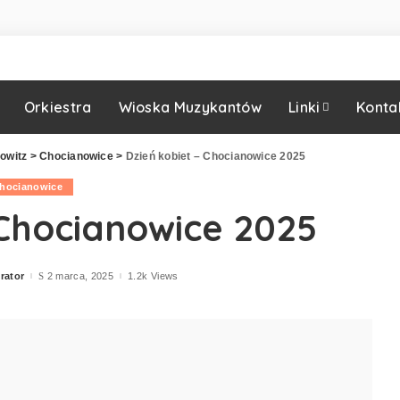
Orkiestra
Wioska Muzykantów
Linki
Konta
owitz
>
Chocianowice
>
Dzień kobiet – Chocianowice 2025
hocianowice
 Chocianowice 2025
rator
2 marca, 2025
1.2k Views