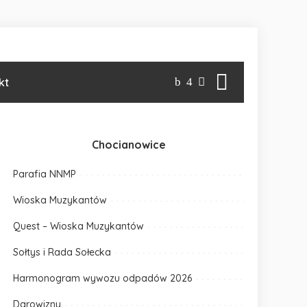
kt
Chocianowice
Parafia NNMP
Wioska Muzykantów
Quest – Wioska Muzykantów
Sołtys i Rada Sołecka
Harmonogram wywozu odpadów 2026
Darowizny