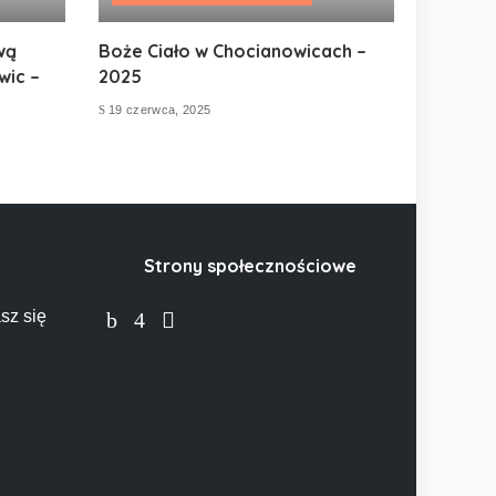
wą
Boże Ciało w Chocianowicach –
wic –
2025
19 czerwca, 2025
Strony społecznościowe
sz się