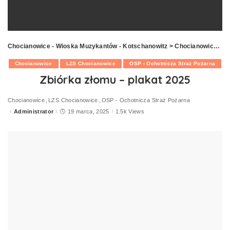
Chocianowice - Wioska Muzykantów - Kotschanowitz
>
Chocianowice
>
Z
Chocianowice
LZS Chocianowice
OSP - Ochotnicza Straż Pożarna
Zbiórka złomu – plakat 2025
Chocianowice
LZS Chocianowice
OSP - Ochotnicza Straż Pożarna
Administrator
19 marca, 2025
1.5k Views
Posted
by