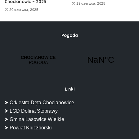
Chocianowic – 2025
19 czerwca, 2025
20 czerwca, 2025
Pogoda
Linki
⮞ Orkiestra Dęta Chocianowice
⮞ LGD Dolina Stobrawy
⮞ Gmina Lasowice Wielkie
⮞ Powiat Kluczborski