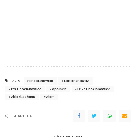
chocianowice
kotschanowitz
TAGS:
lzs Chocianowice
opolskie
OSP Chocianowice
zbiórka złomu
złom
SHARE ON