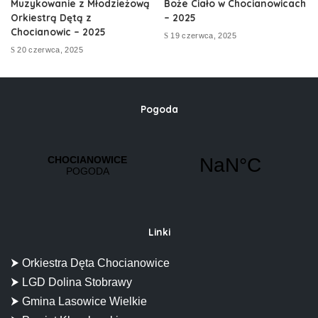
Muzykowanie z Młodzieżową
Boże Ciało w Chocianowicach
Orkiestrą Dętą z
– 2025
Chocianowic – 2025
19 czerwca, 2025
20 czerwca, 2025
Pogoda
Linki
⮞ Orkiestra Dęta Chocianowice
⮞ LGD Dolina Stobrawy
⮞ Gmina Lasowice Wielkie