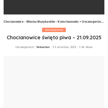
Chocianowice - Wioska Muzykantów - Kotschanowitz
>
Uncategorized
>
C
Uncategorized
Chocianowice święto piwa – 21.09.2025
Uncategorized
Sebastian
5 września, 2025
1.5k Views
Posted
by