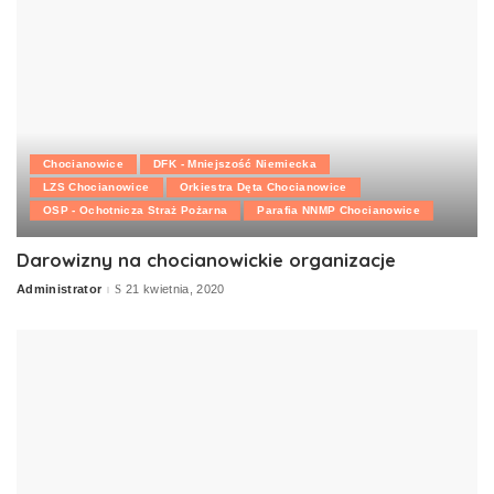
Chocianowice
DFK - Mniejszość Niemiecka
LZS Chocianowice
Orkiestra Dęta Chocianowice
OSP - Ochotnicza Straż Pożarna
Parafia NNMP Chocianowice
Darowizny na chocianowickie organizacje
Administrator
21 kwietnia, 2020
Posted
by