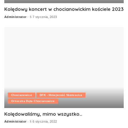
Kolędowy koncert w chocianowickim kościele 2023
Administrator
7 stycznia, 2023
Posted
by
Chocianowice
DFK - Mniejszość Niemiecka
Orkiestra Dęta Chocianowice
Kolędowaliśmy, mimo wszystko…
Administrator
6 stycznia, 2022
Posted
by