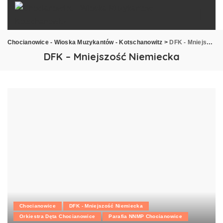
Chocianowice - Wioska Muzykantów - Kotschanowitz
>
DFK - Mniejszość Niemiecka
DFK – Mniejszość Niemiecka
Chocianowice
DFK - Mniejszość Niemiecka
Orkiestra Dęta Chocianowice
Parafia NNMP Chocianowice