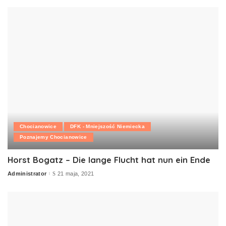
Chocianowice
DFK - Mniejszość Niemiecka
Poznajemy Chocianowice
Horst Bogatz – Die lange Flucht hat nun ein Ende
Administrator
21 maja, 2021
Posted
by