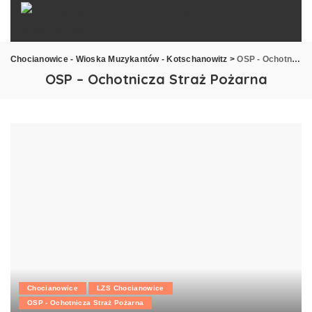
Chocianowice - Wioska Muzykantów - Kotschanowitz
>
OSP - Ochotnicza Straż Pożarna
OSP – Ochotnicza Straż Pożarna
Chocianowice
LZS Chocianowice
OSP - Ochotnicza Straż Pożarna