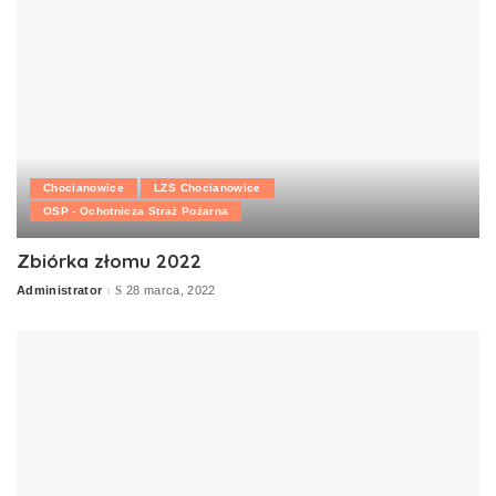
Chocianowice
LZS Chocianowice
OSP - Ochotnicza Straż Pożarna
Zbiórka złomu 2022
Administrator
28 marca, 2022
Posted
by