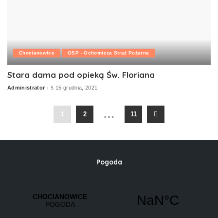
Chocianowice
OSP - Ochotnicza Straż Pożarna
Stara dama pod opieką Św. Floriana
Administrator
15 grudnia, 2021
Posted
by
…
1
2
11
Pogoda