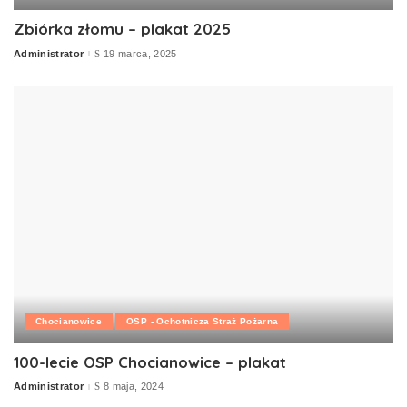
Zbiórka złomu – plakat 2025
Administrator
19 marca, 2025
Posted
by
Chocianowice
OSP - Ochotnicza Straż Pożarna
100-lecie OSP Chocianowice – plakat
Administrator
8 maja, 2024
Posted
by