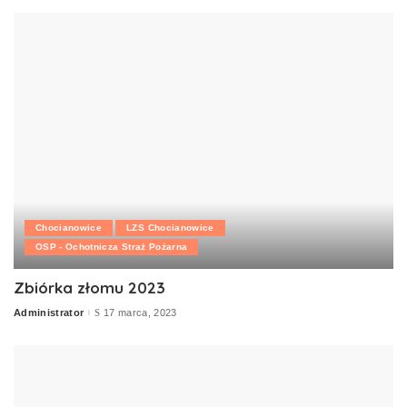
Chocianowice
LZS Chocianowice
OSP - Ochotnicza Straż Pożarna
Zbiórka złomu 2023
Administrator
17 marca, 2023
Posted
by