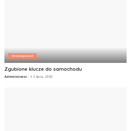
Uncategorized
Zgubione klucze do samochodu
Administrator
2 lipca, 2020
Posted
by