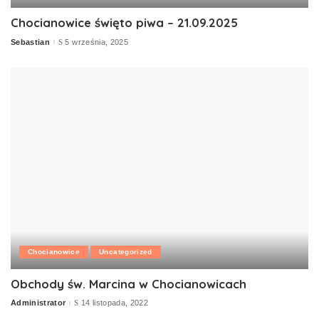
Chocianowice święto piwa – 21.09.2025
Sebastian
5 września, 2025
Posted
by
Chocianowice
Uncategorized
Obchody św. Marcina w Chocianowicach
Administrator
14 listopada, 2022
Posted
by