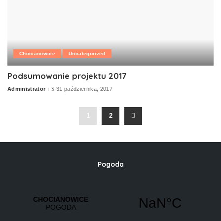
Chocianowice
Uncategorized
Podsumowanie projektu 2017
Administrator
31 października, 2017
Posted
by
1
2
Pogoda