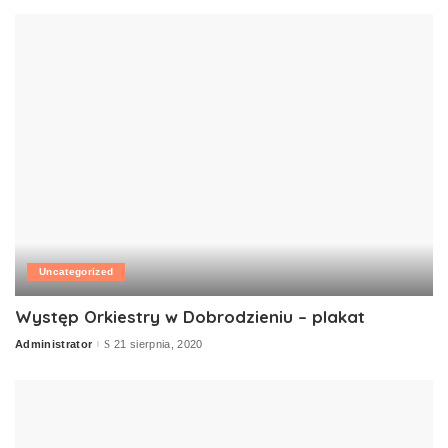
Uncategorized
Występ Orkiestry w Dobrodzieniu – plakat
Administrator
21 sierpnia, 2020
Posted
by