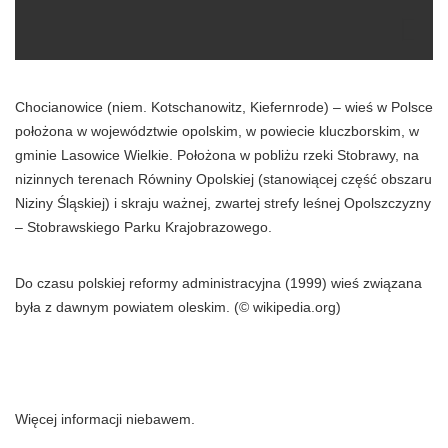
Chocianowice (niem. Kotschanowitz, Kiefernrode) – wieś w Polsce
położona w województwie opolskim, w powiecie kluczborskim, w
gminie Lasowice Wielkie. Położona w pobliżu rzeki Stobrawy, na
nizinnych terenach Równiny Opolskiej (stanowiącej część obszaru
Niziny Śląskiej) i skraju ważnej, zwartej strefy leśnej Opolszczyzny
– Stobrawskiego Parku Krajobrazowego.
Do czasu polskiej reformy administracyjna (1999) wieś związana
była z dawnym powiatem oleskim. (© wikipedia.org)
Więcej informacji niebawem.