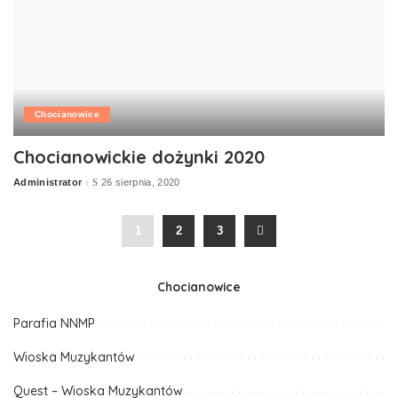
Chocianowice
Chocianowickie dożynki 2020
Administrator
26 sierpnia, 2020
Posted
by
1
2
3
Chocianowice
Parafia NNMP
Wioska Muzykantów
Quest – Wioska Muzykantów