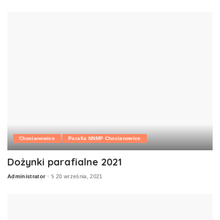
by
Chocianowice
Parafia NNMP Chocianowice
Dożynki parafialne 2021
Administrator
20 września, 2021
Posted
by