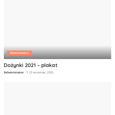
Chocianowice
Dożynki 2021 – plakat
Administrator
13 września, 2021
Posted
by