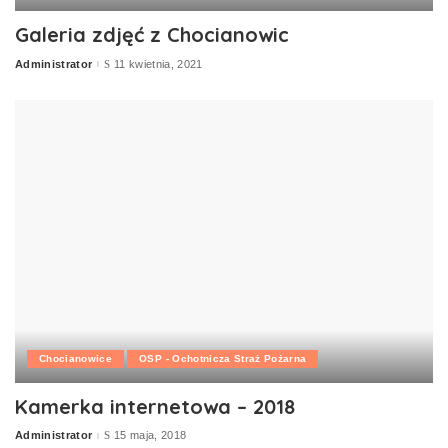
Galeria zdjęć z Chocianowic
Administrator
11 kwietnia, 2021
Posted
by
Chocianowice
OSP - Ochotnicza Straż Pożarna
Kamerka internetowa – 2018
Administrator
15 maja, 2018
Posted