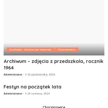
Archiwum - historyczne materiały
Chocianowice
Archiwum – zdjęcia z przedszkola, rocznik
1964
Administrator
15 października, 2016
Posted
by
Festyn na początek lata
Administrator
24 czerwca, 2014
Posted
by
Chocianowice