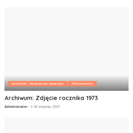
by
Archiwum - historyczne materiały
Chocianowice
Archiwum: Zdjęcie rocznika 1973
Administrator
20 sierpnia, 2017
Posted
by