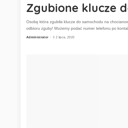
Zgubione klucze 
Osobę która zgubiła klucze do samochodu na chocianow
odbioru zguby! Możemy podać numer telefonu po kont
Administrator
2 lipca, 2020
Posted
by