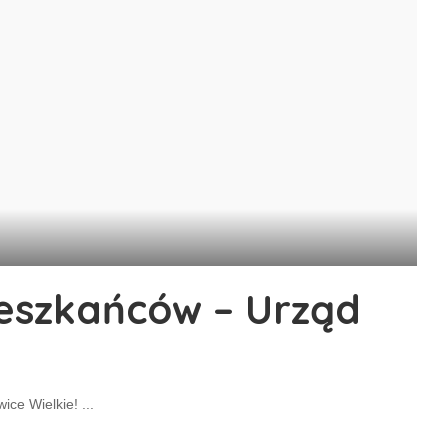
ieszkańców – Urząd
ice Wielkie!
...