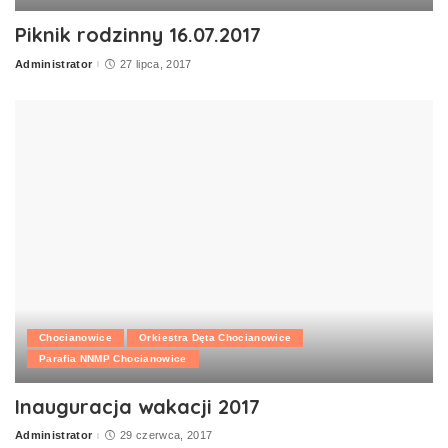
Piknik rodzinny 16.07.2017
Administrator
27 lipca, 2017
Posted
by
Chocianowice
Orkiestra Dęta Chocianowice
Parafia NNMP Chocianowice
Inauguracja wakacji 2017
Administrator
29 czerwca, 2017
Posted