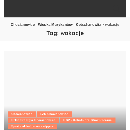
Chocianowice - Wioska Muzykantów - Kotschanowitz
>
wakacje
Tag:
wakacje
Chocianowice
LZS Chocianowice
Orkiestra Dęta Chocianowice
OSP - Ochotnicza Straż Pożarna
Sport - aktualności i zdjęcia