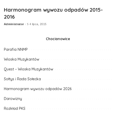
by
Harmonogram wywozu odpadów 2015-
2016
Administrator
4 lipca, 2015
Posted
by
Chocianowice
Parafia NNMP
Wioska Muzykantów
Quest – Wioska Muzykantów
Sołtys i Rada Sołecka
Harmonogram wywozu odpadów 2026
Darowizny
Rozkład PKS