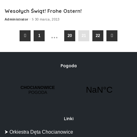
by
Wesołych Świąt! Frohe Ostern!
Administrator
30 marca, 2013
Posted
by
…
1
20
21
22
Pogoda
Linki
⮞ Orkiestra Dęta Chocianowice