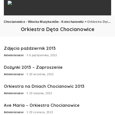
Chocianowice - Wioska Muzykantów - Kotschanowitz
>
Orkiestra Dęta Chocianowice
Orkiestra Dęta Chocianowice
Zdjęcia październik 2013
Administrator
6 października, 2013
Posted
by
Dożynki 2013 – Zaproszenie
Administrator
20 września, 2013
Posted
by
Orkiestra na Dniach Chocianowic 2013
Administrator
23 sierpnia, 2013
Posted
by
Ave Maria – Orkiestra Chocianowice
Administrator
29 czerwca, 2013
Posted