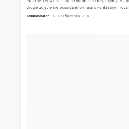
Pana W. Drewiecki – za co serdecznie dziękujemy! Są t
drugie zdjęcie nie posiada informacji o konkretnym rocz
Administrator
15 października, 2016
Posted
by