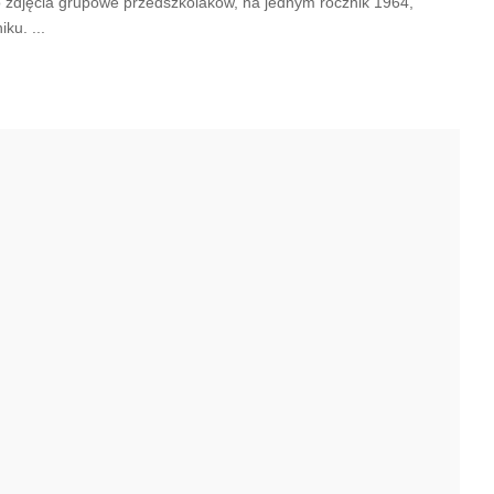
o zdjęcia grupowe przedszkolaków, na jednym rocznik 1964,
niku.
...