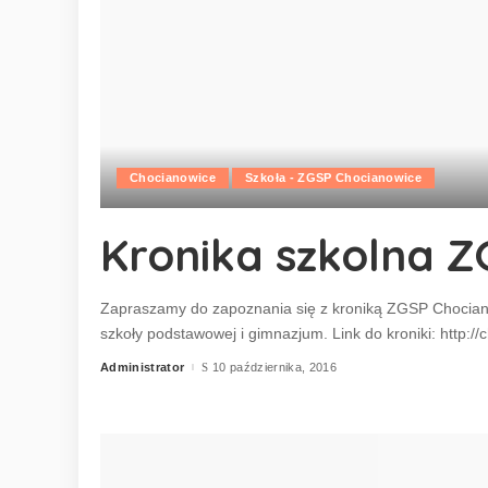
Chocianowice
Szkoła - ZGSP Chocianowice
Kronika szkolna 
Zapraszamy do zapoznania się z kroniką ZGSP Chocianow
szkoły podstawowej i gimnazjum. Link do kroniki: http:
Administrator
10 października, 2016
Posted
by