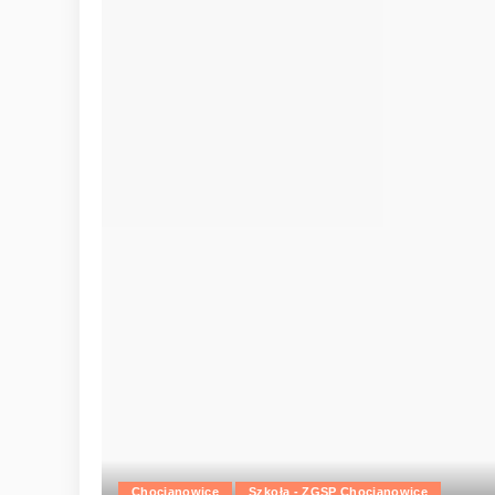
Chocianowice
Szkoła - ZGSP Chocianowice