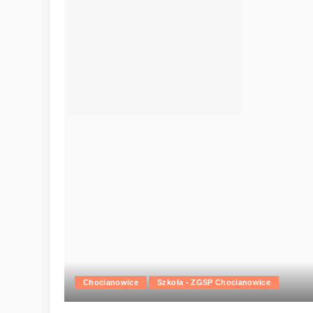
Chocianowice
Szkoła - ZGSP Chocianowice