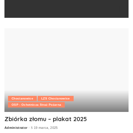
Chocianowice
LZS Chocianowice
OSP - Ochotnicza Straż Pożarna
Zbiórka złomu – plakat 2025
Administrator
19 marca, 2025
Posted
by