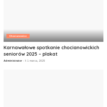
Chocianowice
Karnawałowe spotkanie chocianowickich
seniorów 2025 – plakat
Administrator
1 marca, 2025
Posted
by