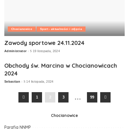
Chocianowice
Sport - aktualności i zdjęcia
Zawody sportowe 24.11.2024
Administrator
19 listopada, 2024
Posted
by
Obchody św. Marcina w Chocianowicach
2024
Sebastian
14 listopada, 2024
Posted
by
…
1
2
3
99
Chocianowice
Parafia NNMP