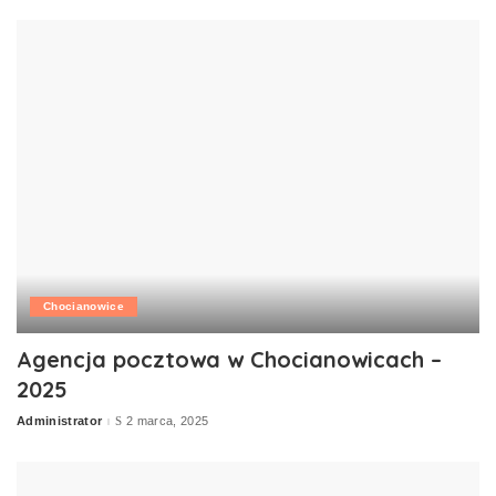
Chocianowice
Agencja pocztowa w Chocianowicach –
2025
Administrator
2 marca, 2025
Posted
by